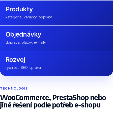
Produkty
kategorie, varianty, popisky
Objednávky
doprava, platby, e-maily
Rozvoj
rychlost, SEO, správa
TECHNOLOGIE
WooCommerce, PrestaShop nebo
jiné řešení podle potřeb e-shopu