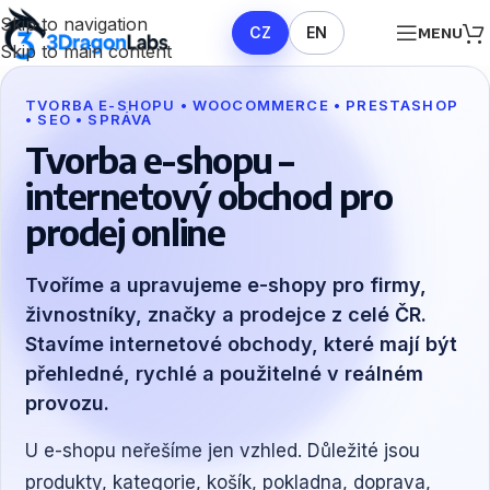
Skip to navigation
CZ
EN
MENU
Skip to main content
TVORBA E-SHOPU • WOOCOMMERCE • PRESTASHOP
• SEO • SPRÁVA
Tvorba e-shopu –
internetový obchod pro
prodej online
Tvoříme a upravujeme e-shopy pro firmy,
živnostníky, značky a prodejce z celé ČR.
Stavíme internetové obchody, které mají být
přehledné, rychlé a použitelné v reálném
provozu.
U e-shopu neřešíme jen vzhled. Důležité jsou
produkty, kategorie, košík, pokladna, doprava,