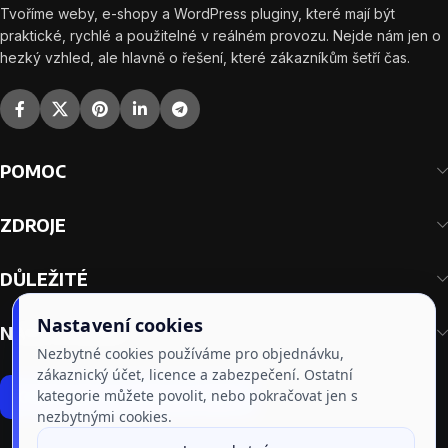
Tvoříme weby, e-shopy a WordPress pluginy, které mají být
praktické, rychlé a použitelné v reálném provozu. Nejde nám jen o
hezký vzhled, ale hlavně o řešení, které zákazníkům šetří čas.
POMOC
ZDROJE
DŮLEŽITÉ
Nastavení cookies
NAŠE PLUGINY
Nezbytné cookies používáme pro objednávku,
zákaznický účet, licence a zabezpečení. Ostatní
kategorie můžete povolit, nebo pokračovat jen s
Odstoupit od smlouvy online
nezbytnými cookies.