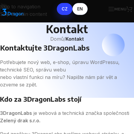
Skip to navigation
CZ
EN
MENU
Skip to main content
Kontakt
Domů
/
Kontakt
Kontaktujte 3DragonLabs
Potřebujete nový web, e-shop, úpravu WordPressu,
technické SEO, správu webu
nebo vlastní funkci na míru? Napište nám pár vět a
ozveme se zpět.
Kdo za 3DragonLabs stojí
3DragonLabs
je webová a technická značka společnosti
Zelený drak s.r.o.