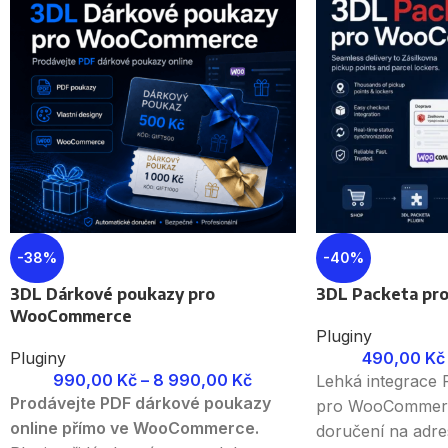
-38%
-40%
3DL Dárkové poukazy pro
3DL Packeta p
WooCommerce
Pluginy
Pluginy
490,00
Kč
990,00
Kč
–
8 990,00
Kč
Lehká integrace 
Prodávejte PDF dárkové poukazy
pro WooCommerce
online přímo ve WooCommerce.
doručení na adre