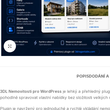
Click to enlarge
POPIS
DODÁNÍ A
3DL Nemovitosti pro WordPress
je lehký a přehledný plug
pohodlně spravovat vlastní nabídky bez složitosti velkých 
Plugin je navržený pro jednoduché a rychlé vkládání nemov