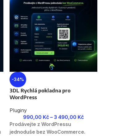
3DL Správce p
-34%
WordPress
3DL Rychlá pokladna pro
Pluginy
WordPress
990,00
Pusťte klient
Pluginy
externistu je
990,00
Kč
–
3 490,00
Kč
Prodávejte z WordPressu
smí.
u
jednoduše bez WooCommerce.
Profily přístup