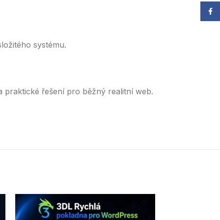
Face
složitého systému.
 praktické řešení pro běžný realitní web.