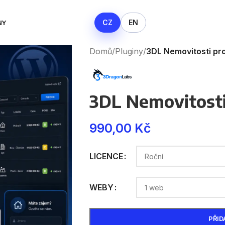
CZ
EN
NY
Domů
/
Pluginy
/
3DL Nemovitosti pr
3DL Nemovitost
990,00
Kč
LICENCE
WEBY
PŘID