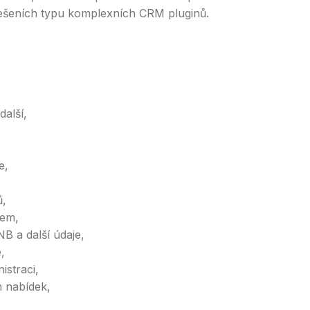
řešeních typu komplexních CRM pluginů.
alší,
e,
ů,
tem,
 a další údaje,
,
istraci,
h nabídek,