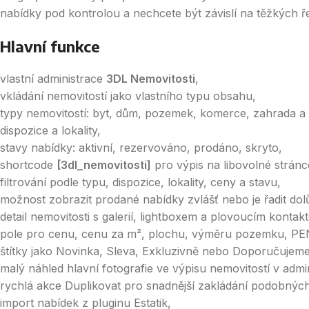
nabídky pod kontrolou a nechcete být závislí na těžkých 
Hlavní funkce
vlastní administrace
3DL Nemovitosti
,
vkládání nemovitostí jako vlastního typu obsahu,
typy nemovitostí: byt, dům, pozemek, komerce, zahrada a d
dispozice a lokality,
stavy nabídky: aktivní, rezervováno, prodáno, skryto,
shortcode
[3dl_nemovitosti]
pro výpis na libovolné stránc
filtrování podle typu, dispozice, lokality, ceny a stavu,
možnost zobrazit prodané nabídky zvlášť nebo je řadit dol
detail nemovitosti s galerií, lightboxem a plovoucím kontak
pole pro cenu, cenu za m², plochu, výměru pozemku, PENB
štítky jako Novinka, Sleva, Exkluzivně nebo Doporučujeme
malý náhled hlavní fotografie ve výpisu nemovitostí v admin
rychlá akce Duplikovat pro snadnější zakládání podobnýc
import nabídek z pluginu Estatik,