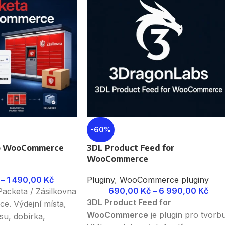
-60%
ro WooCommerce
3DL Product Feed for
WooCommerce
–
1 490,00
Kč
Pluginy
,
WooCommerce pluginy
690,00
Kč
–
6 990,00
Kč
Packeta / Zásilkovna
3DL Product Feed for
. Výdejní místa,
WooCommerce
je plugin pro tvorb
su, dobírka,