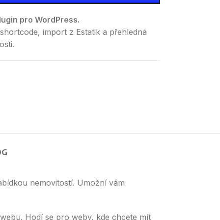
lugin pro WordPress.
, shortcode, import z Estatik a přehledná
sti.
OG
 nabídkou nemovitostí. Umožní vám
a webu. Hodí se pro weby, kde chcete mít