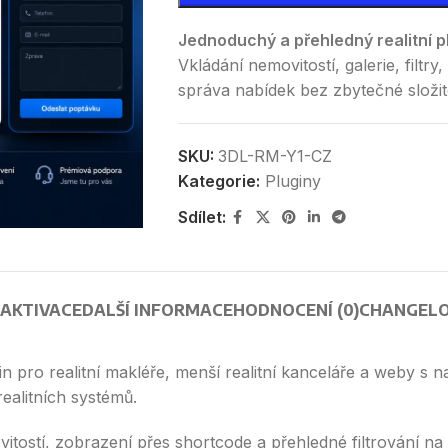
Jednoduchý a přehledný realitní p
Vkládání nemovitostí, galerie, filtry
správa nabídek bez zbytečné složito
SKU:
3DL-RM-Y1-CZ
Kategorie:
Pluginy
Sdílet:
 AKTIVACE
DALŠÍ INFORMACE
HODNOCENÍ (0)
CHANGEL
in pro realitní makléře, menší realitní kanceláře a weby s
realitních systémů.
itostí, zobrazení přes shortcode a přehledné filtrování n