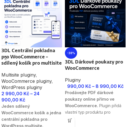
3DL Centrální pokladna
-38%
pro WooCommerce –
3DL Dárkové poukazy pro
sdílený košík pro multisite
WooCommerce
Multisite pluginy
,
Pluginy
WooCommerce pluginy
,
990,00
Kč
–
8 990,00
Kč
WordPress pluginy
Prodávejte PDF dárkové
2 990,00
Kč
–
24
poukazy online přímo ve
900,00
Kč
WooCommerce.
Plugin přidá
Jeden sdílený
vlastní typ produktu pro
WooCommerce košík a jedna
dárkové poukazy, výběr
centrální pokladna pro
designu na frontendu,
WordPress multisite.