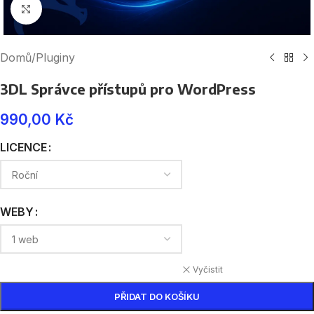
Click to enlarge
Domů
/
Pluginy
3DL Správce přístupů pro WordPress
990,00
Kč
LICENCE
WEBY
Vyčistit
PŘIDAT DO KOŠÍKU