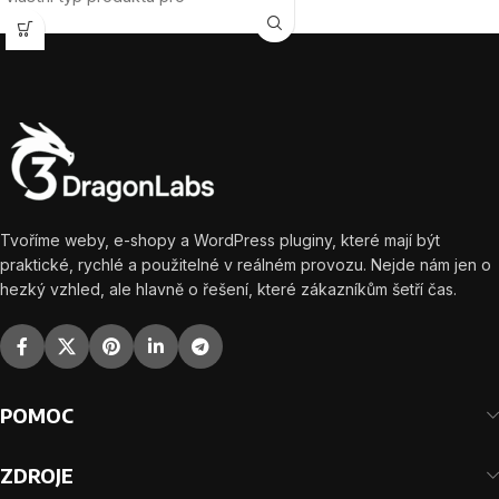
nabídek bez zbytečné
dárkové poukazy, výběr
složitosti.
designu na frontendu,
automatické vytvoření PDF
poukazu a odeslání zákazníkovi
po zaplacení objednávky.
Majitel e-shopu si může
nahrát vlastní obrázky
poukazů přímo z
administrace.
Zákazník si při
Tvoříme weby, e-shopy a WordPress pluginy, které mají být
nákupu vybere design, vyplní
praktické, rychlé a použitelné v reálném provozu. Nejde nám jen o
údaje pro obdarovaného a
hezký vzhled, ale hlavně o řešení, které zákazníkům šetří čas.
plugin do poukazu automaticky
doplní kód, částku, vzkaz a
platnost.
PDF poukazy s vlastním
POMOC
designem, bez FTP a bez
složitého nastavování.
ZDROJE