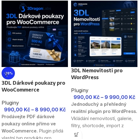
3DL Nemovitosti pro
-38%
WordPress
3DL Dárkové poukazy pro
WooCommerce
Pluginy
990,00
Kč
–
9 990,00
Kč
Pluginy
Jednoduchý a přehledný
990,00
Kč
–
8 990,00
Kč
realitní plugin pro WordPress.
Prodávejte PDF dárkové
Vkládání nemovitostí, galerie,
poukazy online přímo ve
filtry, shortcode, import z
WooCommerce.
Plugin přidá
Estatik a přehledná správa
vlastní typ produktu pro